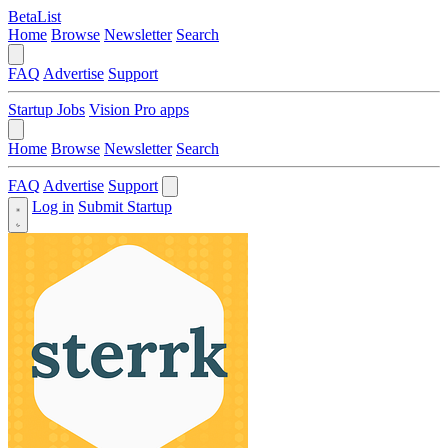
BetaList
Home
Browse
Newsletter
Search
FAQ
Advertise
Support
Startup Jobs
Vision Pro apps
Home
Browse
Newsletter
Search
FAQ
Advertise
Support
Log in
Submit Startup