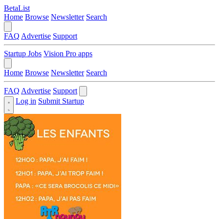
BetaList
Home
Browse
Newsletter
Search
FAQ
Advertise
Support
Startup Jobs
Vision Pro apps
Home
Browse
Newsletter
Search
FAQ
Advertise
Support
Log in
Submit Startup