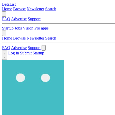
BetaList
Home
Browse
Newsletter
Search
FAQ
Advertise
Support
Startup Jobs
Vision Pro apps
Home
Browse
Newsletter
Search
FAQ
Advertise
Support
Log in
Submit Startup