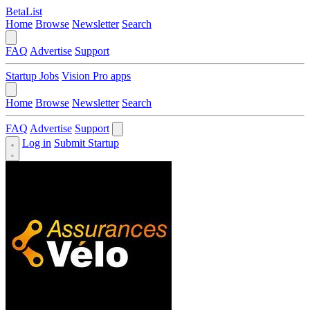
BetaList
Home
Browse
Newsletter
Search
FAQ
Advertise
Support
Startup Jobs
Vision Pro apps
Home
Browse
Newsletter
Search
FAQ
Advertise
Support
Log in
Submit Startup